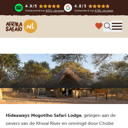
4.9/5
4.8/5
Gebaseerd op
933+ reviews
Gebaseerd op
578+ reviews
Afrika safari
Menu 
Hideaways Mogotlho Safari Lodge
Home
Botswana Safari
Accommodaties
Hideaways Mogotlho Safari Lodge
Hideaways Mogotlho Safari Lodge
, gelegen aan de
oevers van de Khwai River en omringd door Chobe