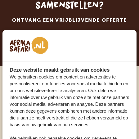
samenstellen?
ONTVANG EEN VRIJBLIJVENDE OFFERTE
STEL NU JOUW DROOMREIS SAMEN
Deze website maakt gebruik van cookies
We gebruiken cookies om content en advertenties te
Praat met een expert
personaliseren, om functies voor social media te bieden en
om ons websiteverkeer te analyseren. Ook delen we
informatie over uw gebruik van onze site met onze partners
ONZE SPECIALISTEN STAAN VOOR JE KLAAR
voor social media, adverteren en analyse. Deze partners
kunnen deze gegevens combineren met andere informatie
die u aan ze heeft verstrekt of die ze hebben verzameld op
basis van uw gebruik van hun services.
NL:
+31 174 700 212
We gebruiken ook bepaalde cookies om gegevens te