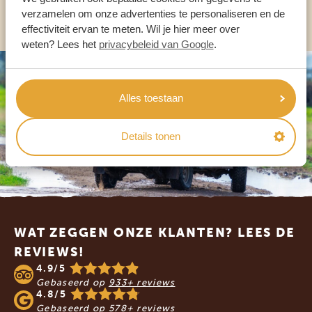
ANDERE LANDEN
verzamelen om onze advertenties te personaliseren en de
effectiviteit ervan te meten. Wil je hier meer over
weten? Lees het
privacybeleid van Google
.
Alles toestaan
Details tonen
Footer
WAT ZEGGEN ONZE KLANTEN? LEES DE
REVIEWS!
4.9/5
Gebaseerd op
933+ reviews
4.8/5
Gebaseerd op
578+ reviews