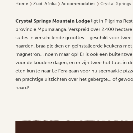
Home
Zuid-Afrika
Accommodaties
Crystal Spring
Crystal Springs Mountain Lodge
ligt in Pilgrims Res
provincie Mpumalanga. Verspreid over 2.400 hectare bi
suites in verschillende groottes – geschikt voor twee
haarden, braaiplekken en geïnstalleerde keukens met a
magnetron… noem maar op! Er is ook een buitenz
voor de koudere dagen, en er zijn twee hot tubs in d
eten kun je naar Le Fera gaan voor huisgemaakte pizza
en prachtige uitzichten over het gebergte… of gewoon
haard!