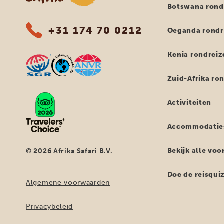
Botswana rond
+31 174 70 0212
Oeganda rondr
Kenia rondreiz
Zuid-Afrika ro
Activiteiten
Accommodatie
Bekijk alle vo
© 2026 Afrika Safari B.V.
Doe de reisqui
Algemene voorwaarden
Privacybeleid