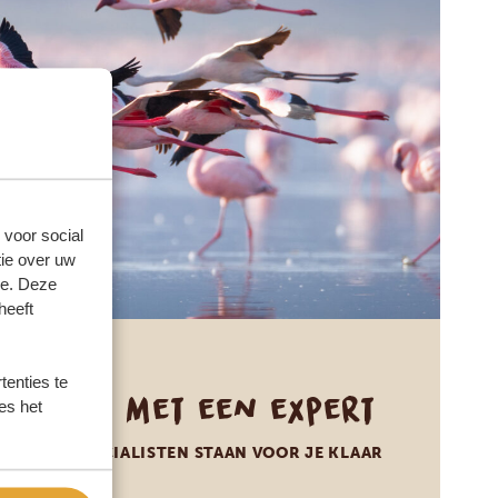
 voor social
ie over uw
se. Deze
heeft
enties te
Praat met een expert
es het
ONZE SPECIALISTEN STAAN VOOR JE KLAAR