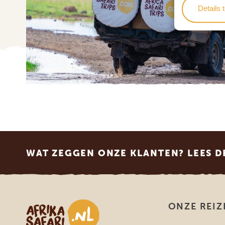
Details 
Footer
WAT ZEGGEN ONZE KLANTEN? LEES D
Afrika safari
ONZE REIZ