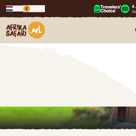
4
€
NL
Euro
G
Afrika safari