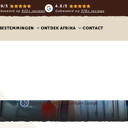
.9/5
4.8/5
ebaseerd op
933+ reviews
Gebaseerd op
578+ reviews
BESTEMMINGEN
ONTDEK AFRIKA
CONTACT
Crystal Springs Mountain Lodge