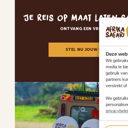
Je reis op maat laten 
ONTVANG EEN VRIJBLIJVENDE
STEL NU JOUW DROOMREIS 
Deze webs
We gebruike
media te bi
gebruik van
partners ku
verstrekt o
We gebruike
personaliser
privacybele