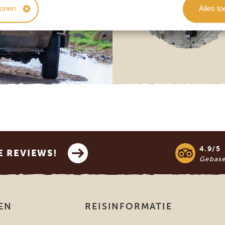
tonen
Alles t
4.9/5
E REVIEWS!
Gebas
EN
REISINFORMATIE