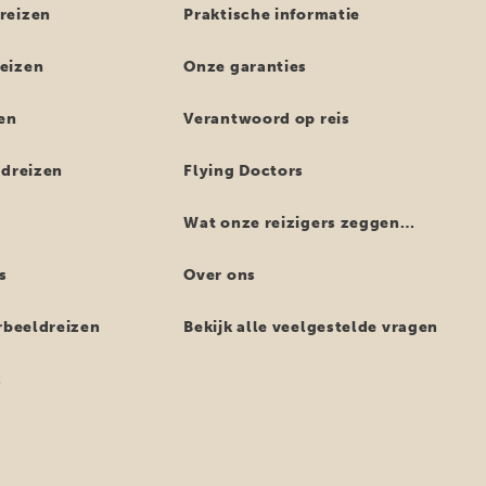
reizen
Praktische informatie
eizen
Onze garanties
en
Verantwoord op reis
ndreizen
Flying Doctors
Wat onze reizigers zeggen…
s
Over ons
orbeeldreizen
Bekijk alle veelgestelde vragen
z