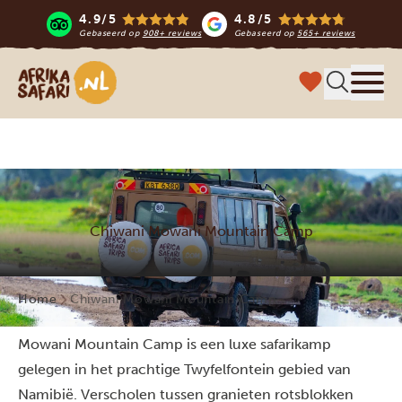
4.9/5
4.8/5
Gebaseerd op
908+ reviews
Gebaseerd op
565+ reviews
Afrika safari
Menu 
Chiwani Mowani Mountain Camp
Home
Chiwani Mowani Mountain Camp
Mowani Mountain Camp is een luxe safarikamp
gelegen in het prachtige Twyfelfontein gebied van
Namibië. Verscholen tussen granieten rotsblokken