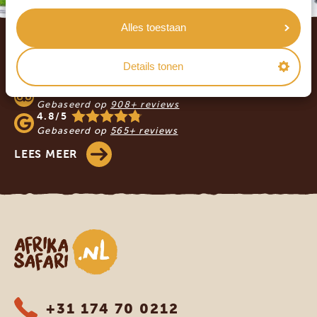
Footer
Alles toestaan
WAT ZEGGEN ONZE KLANTEN? LEES DE
Details tonen
REVIEWS!
4.9/5
Gebaseerd op
908+ reviews
4.8/5
Gebaseerd op
565+ reviews
LEES MEER
Afrika safari
+31 174 70 0212