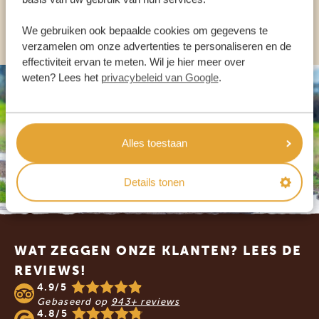
ANDERE LANDEN
We gebruiken ook bepaalde cookies om gegevens te
verzamelen om onze advertenties te personaliseren en de
effectiviteit ervan te meten. Wil je hier meer over
weten? Lees het
privacybeleid van Google
.
Alles toestaan
Details tonen
Footer
WAT ZEGGEN ONZE KLANTEN? LEES DE
REVIEWS!
4.9/5
Gebaseerd op
943+ reviews
4.8/5