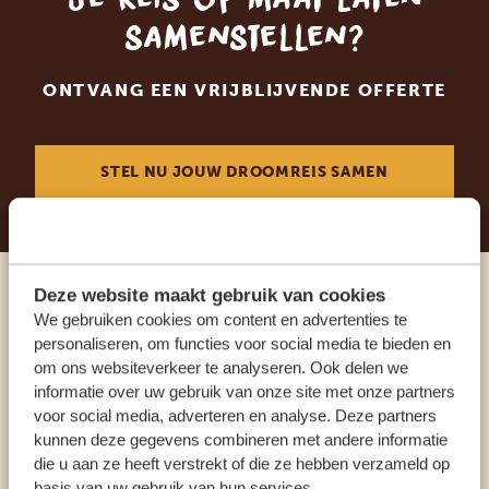
samenstellen?
ONTVANG EEN VRIJBLIJVENDE OFFERTE
STEL NU JOUW DROOMREIS SAMEN
Deze website maakt gebruik van cookies
Praat met een expert
We gebruiken cookies om content en advertenties te
personaliseren, om functies voor social media te bieden en
om ons websiteverkeer te analyseren. Ook delen we
ONZE SPECIALISTEN STAAN VOOR JE KLAAR
informatie over uw gebruik van onze site met onze partners
voor social media, adverteren en analyse. Deze partners
kunnen deze gegevens combineren met andere informatie
NL:
+31 174 700 212
die u aan ze heeft verstrekt of die ze hebben verzameld op
basis van uw gebruik van hun services.