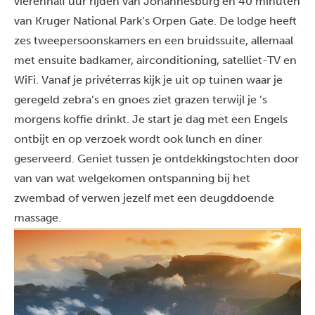
vierenhalf uur rijden van Johannesburg en 40 minuten
van Kruger National Park’s Orpen Gate. De lodge heeft
zes tweepersoonskamers en een bruidssuite, allemaal
met ensuite badkamer, airconditioning, satelliet-TV en
WiFi. Vanaf je privéterras kijk je uit op tuinen waar je
geregeld zebra’s en gnoes ziet grazen terwijl je ’s
morgens koffie drinkt. Je start je dag met een Engels
ontbijt en op verzoek wordt ook lunch en diner
geserveerd. Geniet tussen je ontdekkingstochten door
van van wat welgekomen ontspanning bij het
zwembad of verwen jezelf met een deugddoende
massage.