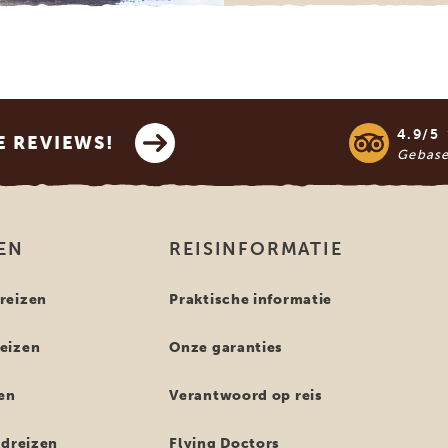
4.9/5
E REVIEWS!
Gebas
EN
REISINFORMATIE
reizen
Praktische informatie
eizen
Onze garanties
en
Verantwoord op reis
ndreizen
Flying Doctors