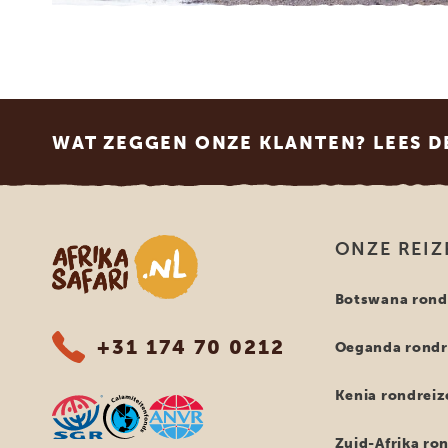
Footer
WAT ZEGGEN ONZE KLANTEN? LEES D
Afrika safari
ONZE REIZ
Botswana rond
+31 174 70 0212
Oeganda rondr
Kenia rondreiz
Zuid-Afrika ro