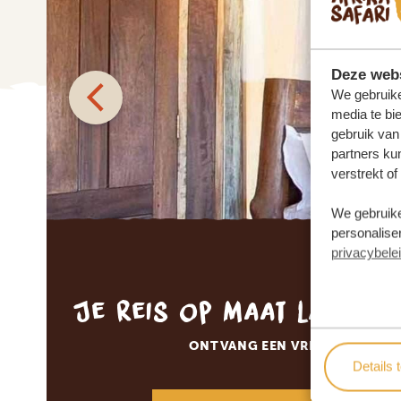
Deze webs
We gebruike
media te bi
gebruik van
partners ku
verstrekt o
We gebruike
personaliser
privacybele
Je reis op maat laten 
ONTVANG EEN VRIJBLIJVENDE
Details 