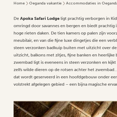
Home
Oeganda vakantie
Accommodaties in Oegand
De
Apoka Safari Lodge
ligt prachtig verborgen in Kid
omringd door savannes en bergen en biedt prachtig 
hoge rieten daken. De tien kamers op palen zijn voo
meubilair, en van die fijne luxe dingetjes die een verbl
steen verzonken badkuip buiten met uitzicht over d
uitzicht, balkons met zitjes, fijne banken en heerlij
zwembad ligt is eveneens in steen verzonken en kijkt
zelfs wilde dieren op de rotsen achter het zwembad…!
dat wordt geserveerd in een hoofdgebouw onder een r
volstrekt afgelegen gebied – een bijna magische erva