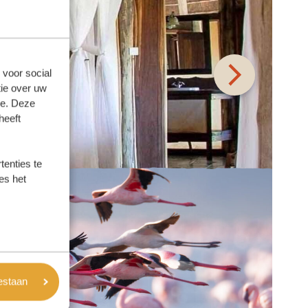
 voor social
ie over uw
se. Deze
heeft
enties te
es het
oestaan