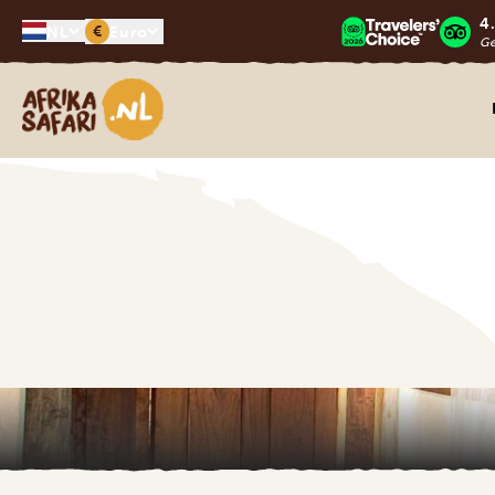
4
€
NL
Euro
G
Afrika safari